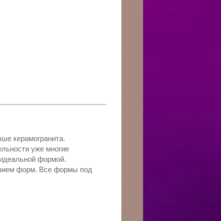
чше керамогранита.
ельности уже многие
 идеальной формой.
азием форм. Все формы под