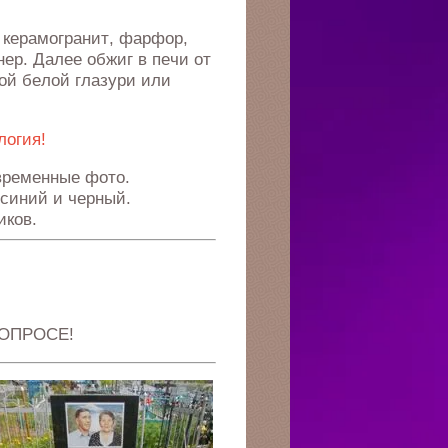
 керамогранит, фарфор,
ер. Далее обжиг в печи от
лой белой глазури или
логия!
 временные фото.
синий и черный.
иков.
ОПРОСЕ!