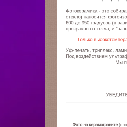
Фотокерамика - это собир
стекло) наносится фотоиз
600 до 950 градусов (в за
прозрачного стекла, и "за
Только высокотемпера
Уф-печать, триплекс, лами
Под воздействием ультраф
Мы п
УБЕДИТ
Фото на керамограните
(сро