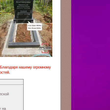
 Благодаря нашему огромному
остей.
еской
у на