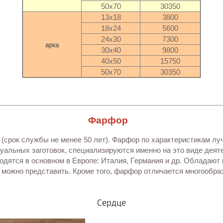
50х70
30350
13х18
3800
18х24
5600
24х30
7300
арка
30х40
9800
40х50
15750
50х70
30350
Фарфор
(срок службы не менее 50 лет). Фарфор по характеристикам лу
альных заготовок, специализируются именно на это виде деят
водятся в основном в Европе: Италия, Германия и др. Обладают
 можно представить. Кроме того, фарфор отличается многообр
Сердце