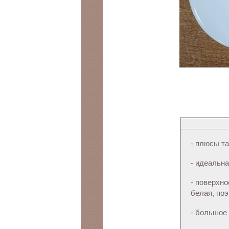
- плюсы та
- идеальн
- поверхн
белая, по
- большое