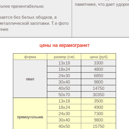
памятнике, что дает удор
более презентабельно
чается без белых ободков, в
металлической заготовки. Т.е фото
пнее
цены на керамогранит
форма
размер (см)
цена (руб)
13х18
3300
18х24
4800
24х30
6850
овал
30х40
9800
40х50
14750
50х70
30350
13х18
3500
18х24
4900
24х30
7300
прямоугольник
30х40
9800
40х50
15750