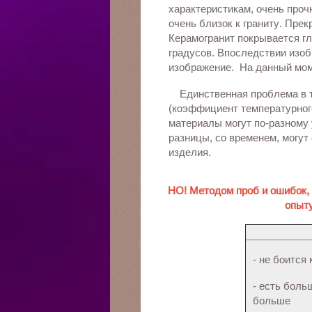
характеристикам, очень проч
очень близок к граниту. Пр
Керамогранит покрывается гл
градусов. Впоследствии изоб
изображение. На данный мом
Единственная проблема в т
(коэффициент температурного
материалы могут по-разному 
разницы, со временем, могут
изделия.
НО! Методом проб и ошибок,
опыту
- не боится
- есть боль
больше